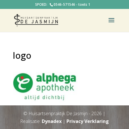
0546-571546 - toets 1
logo
© Huisartsenpraktijk De Jasmijn -
2026
|
Realisatie:
Dynadex
|
Privacy Verklaring