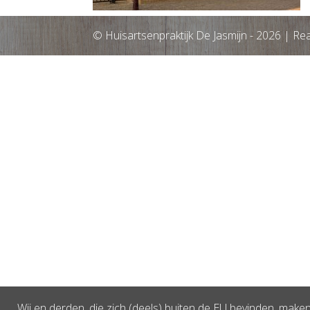
© Huisartsenpraktijk De Jasmijn -
2026
| Rea
Wij en derden, die zich (deels) buiten de EU bevinden, mak