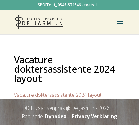
0546-571546 - toets 1
Vacature
doktersassistente 2024
layout
Vacature doktersassistente 2024 layout
© Huisartsenpraktijk De Jasmijn -
2026
|
Realisatie:
Dynadex
|
Privacy Verklaring