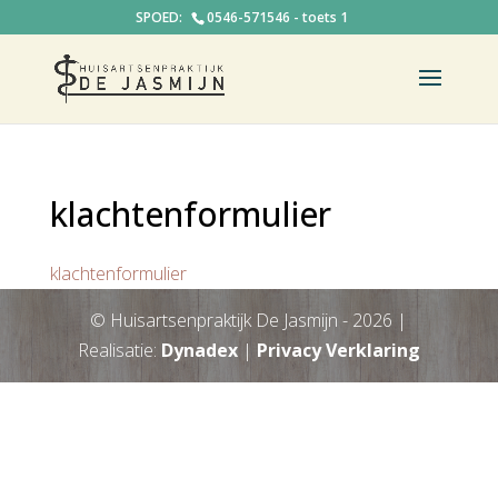
0546-571546 - toets 1
klachtenformulier
klachtenformulier
© Huisartsenpraktijk De Jasmijn -
2026
|
Realisatie:
Dynadex
|
Privacy Verklaring