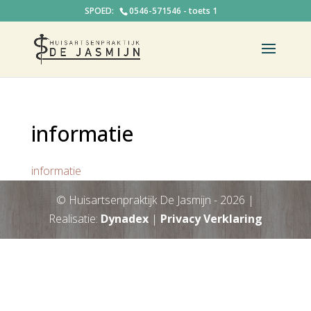
0546-571546 - toets 1
informatie
informatie
© Huisartsenpraktijk De Jasmijn -
2026
|
Realisatie:
Dynadex
|
Privacy Verklaring