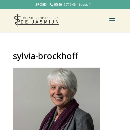
0546-571546 - toets 1
sylvia-brockhoff