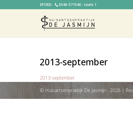
0546-571546 - toets 1
2013-september
2013-september
© Huisartsenpraktijk De Jasmijn -
2026
| Rea