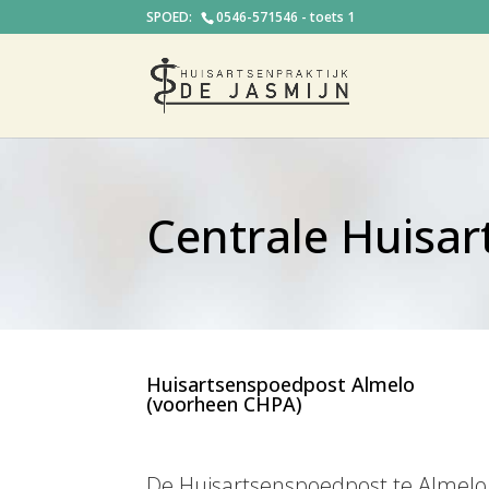
0546-571546 - toets 1
Centrale Huisar
Huisartsenspoedpost Almelo
(voorheen CHPA)
De Huisartsenspoedpost te Almelo